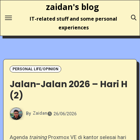
Skip
zaidan's blog
to
IT-related stuff and some personal
content
experiences
PERSONAL LIFE/OPINION
Jalan-Jalan 2026 – Hari H
(2)
By
Zaidan
26/06/2026
Agenda
training
Proxmox VE di kantor selesai hari