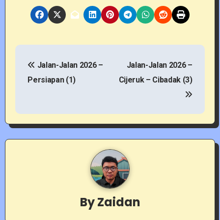
P
Jalan-Jalan 2026 –
Jalan-Jalan 2026 –
o
Persiapan (1)
Cijeruk – Cibadak (3)
s
t
n
a
v
i
By
Zaidan
g