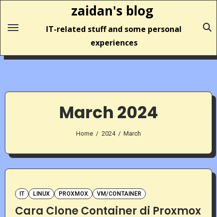
Skip
zaidan's blog
to
IT-related stuff and some personal
content
experiences
March 2024
Home
2024
March
IT
LINUX
PROXMOX
VM/CONTAINER
Cara Clone Container di Proxmox