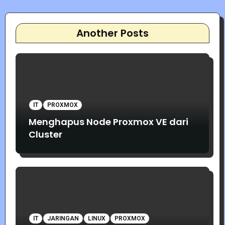
Another Posts
IT
PROXMOX
Menghapus Node Proxmox VE dari
Cluster
IT
JARINGAN
LINUX
PROXMOX