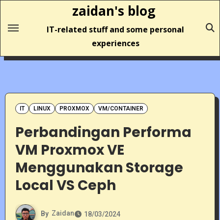
Skip
zaidan's blog
to
IT-related stuff and some personal
content
experiences
IT
LINUX
PROXMOX
VM/CONTAINER
Perbandingan Performa
VM Proxmox VE
Menggunakan Storage
Local VS Ceph
By
Zaidan
18/03/2024