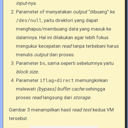
input-
nya.
Parameter of menyatakan
output
“dibuang” ke
, yaitu direktori yang dapat
/dev/null
menghapus/membuang data yang masuk ke
dalamnya. Hal ini dilakukan agar lebih fokus
mengukur kecepatan
read
tanpa terbebani harus
menulis
output
dari proses.
Parameter
, sama seperti sebelumnya yaitu
bs
block size.
Parameter
memungkinkan
iflag=direct
melewati
(bypass) buffer cache
sehingga
proses
read
langsung dari
storage.
Gambar 3 menampilkan hasil
read test
kedua VM
tersebut.