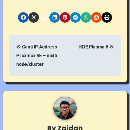
P
Ganti IP Address
KDE Plasma 6
o
Proxmox VE – multi
s
node/cluster
t
n
a
v
i
By
Zaidan