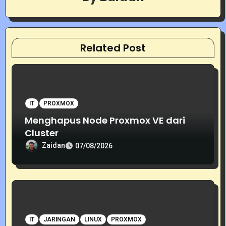
g
a
t
Related Post
i
o
IT
PROXMOX
n
Menghapus Node Proxmox VE dari
Cluster
Zaidan
07/08/2026
IT
JARINGAN
LINUX
PROXMOX