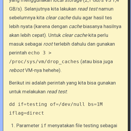
yang menggunakan
local storage
(2,1 GB/s VS 1,4
GB/s). Selanjutnya kita lakukan
read test
namun
sebelumnya kita
clear cache
dulu agar hasil tes
lebih nyata (karena dengan
cache
biasanya hasilnya
akan lebih cepat). Untuk
clear cache
kita perlu
masuk sebagai
root
terlebih dahulu dan gunakan
perintah
echo 3 >
(atau bisa juga
/proc/sys/vm/drop_caches
reboot
VM-nya hehehe).
Berikut ini adalah perintah yang kita bisa gunakan
untuk melakukan
read test
:
dd if=testing of=/dev/null bs=1M
iflag=direct
Parameter
menyatakan file testing sebagai
if