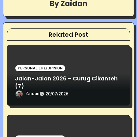
By
Zaidan
g
a
t
Related Post
i
o
PERSONAL LIFE/OPINION
n
Jalan-Jalan 2026 – Curug Cikanteh
(7)
Zaidan
20/07/2026