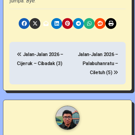
jumpa.
Bye
.
P
Jalan-Jalan 2026 –
Jalan-Jalan 2026 –
o
Cijeruk – Cibadak (3)
Palabuhanratu –
s
Ciletuh (5)
t
n
a
v
i