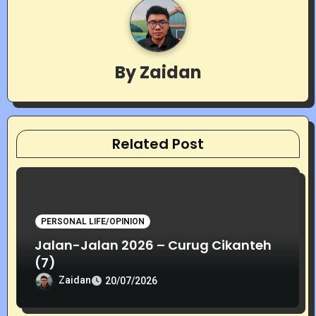
a
v
By
Zaidan
i
g
a
Related Post
t
i
o
PERSONAL LIFE/OPINION
Jalan-Jalan 2026 – Curug Cikanteh
n
(7)
Zaidan
20/07/2026