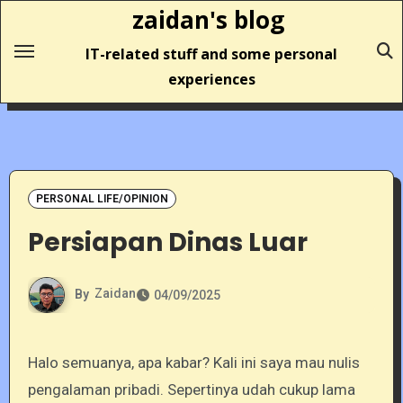
Skip
zaidan's blog
to
IT-related stuff and some personal
content
experiences
PERSONAL LIFE/OPINION
Persiapan Dinas Luar
By
Zaidan
04/09/2025
Halo semuanya, apa kabar? Kali ini saya mau nulis
pengalaman pribadi. Sepertinya udah cukup lama