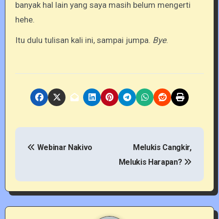
banyak hal lain yang saya masih belum mengerti
hehe.
Itu dulu tulisan kali ini, sampai jumpa.
Bye
.
P
Webinar Nakivo
Melukis Cangkir,
o
Melukis Harapan?
s
t
n