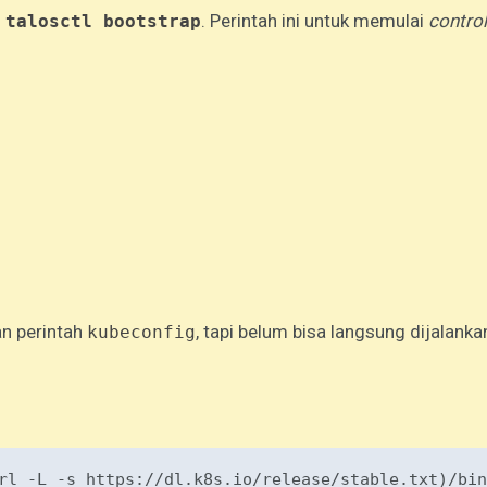
h
. Perintah ini untuk memulai
control
talosctl bootstrap
an perintah
, tapi belum bisa langsung dijalanka
kubeconfig
rl -L -s https://dl.k8s.io/
release
/stable.txt)/
bin