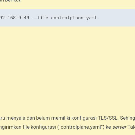
92
.168
.9
.49
--file
controlplane
.yaml
ru menyala dan belum memiliki konfigurasi TLS/SSL. Sehin
irimkan file konfigurasi (`controlplane.yaml“) ke
server
Tal