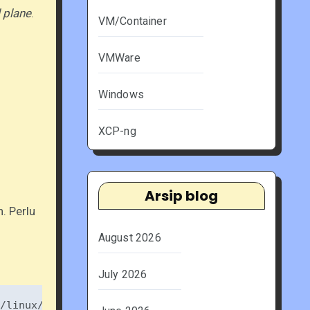
 plane
.
VM/Container
VMWare
Windows
XCP-ng
Arsip blog
n. Perlu
August 2026
July 2026
/linux/amd64/kubectl
"