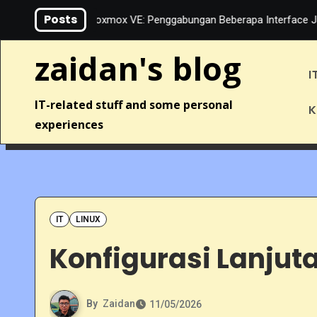
Skip
Posts
LACP di Proxmox VE: Penggabungan Beberapa Interface Jaringan
to
content
zaidan's blog
I
IT-related stuff and some personal
K
experiences
IT
LINUX
Konfigurasi Lanjuta
By
Zaidan
11/05/2026