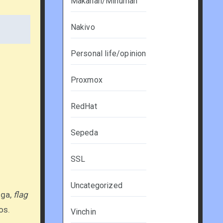
Makanan/Minuman
Nakivo
Personal life/opinion
Proxmox
RedHat
Sepeda
SSL
Uncategorized
gga,
flag
os.
Vinchin