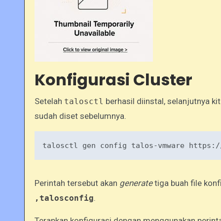
Konfigurasi Cluster
Setelah
berhasil diinstal, selanjutnya ki
talosctl
sudah diset sebelumnya.
talosctl gen 
config
 talos-vmware https:
/
Perintah tersebut akan
generate
tiga buah file konf
.
,talosconfig
Terapkan konfigurasi dengan menggunakan perinta