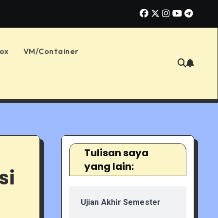
Memahami MAE, RMSE, dan MAPE untuk Menilai Akurasi Prediksi
ox
VM/Container
Tulisan saya
yang lain:
si
Ujian Akhir Semester