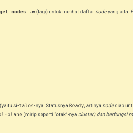
(lagi) untuk melihat daftar
node
yang ada.
F
get nodes -w
yaitu si-
-nya. Statusnya
, artinya
node
siap unt
talos
Ready
(mirip seperti “otak”-nya
cluster) dan berfungsi 
ol-plane