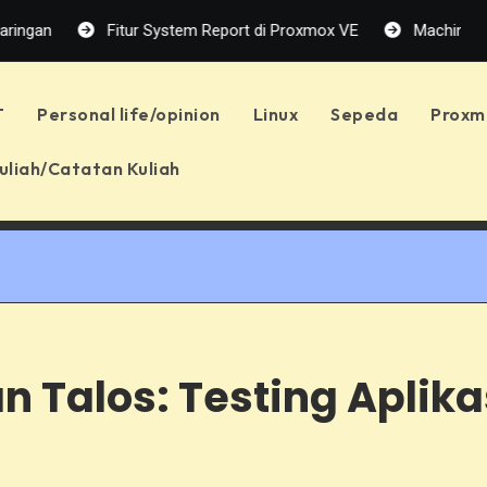
Fitur System Report di Proxmox VE
Machine Learning: 
T
Personal life/opinion
Linux
Sepeda
Proxm
uliah/Catatan Kuliah
n Talos: Testing Aplika