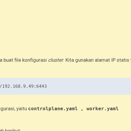
ta buat file konfigurasi
cluster
. Kita gunakan alamat IP statis
/192.168.9.49:6443
igurasi, yaitu
controlplane.yaml , worker.yaml
h berikut: