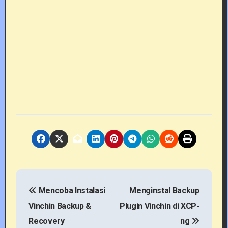
P
Mencoba Instalasi
Menginstal Backup
o
Vinchin Backup &
Plugin Vinchin di XCP-
s
Recovery
ng