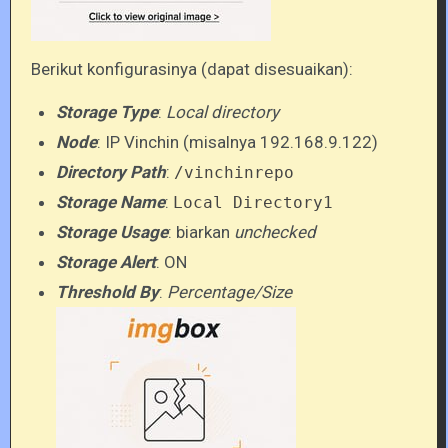
Berikut konfigurasinya (dapat disesuaikan):
Storage Type
:
Local directory
Node
: IP Vinchin (misalnya 192.168.9.122)
Directory Path
:
/vinchinrepo
Storage Name
:
Local Directory1
Storage Usage
: biarkan
unchecked
Storage Alert
: ON
Threshold By
:
Percentage/Size