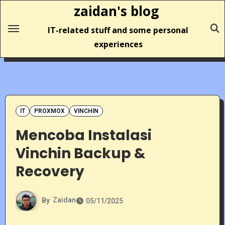
Skip
zaidan's blog
to
IT-related stuff and some personal
content
experiences
IT
PROXMOX
VINCHIN
Mencoba Instalasi
Vinchin Backup &
Recovery
By
Zaidan
05/11/2025