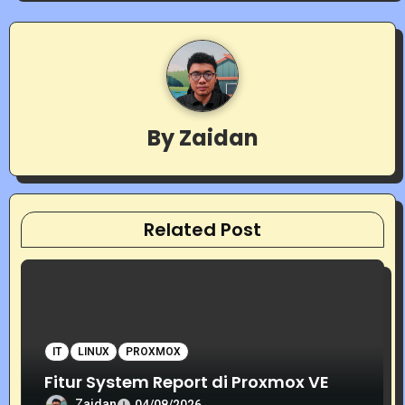
v
i
g
By
Zaidan
a
t
i
Related Post
o
n
IT
LINUX
PROXMOX
Fitur System Report di Proxmox VE
Zaidan