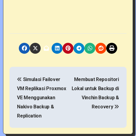
P
Simulasi Failover
Membuat Repositori
o
VM Replikasi Proxmox
Lokal untuk Backup di
s
VE Menggunakan
Vinchin Backup &
t
Nakivo Backup &
Recovery
Replication
n
a