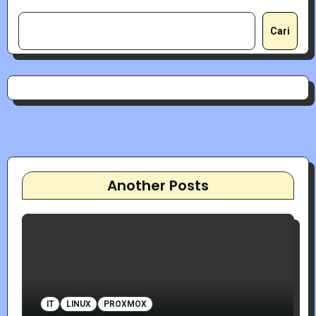
Cari
Another Posts
IT
LINUX
PROXMOX