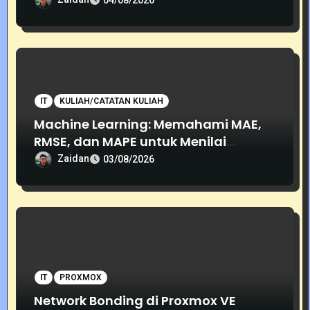
04/08/2026
IT
KULIAH/CATATAN KULIAH
Machine Learning: Memahami MAE,
RMSE, dan MAPE untuk Menilai
Akurasi Prediksi
Zaidan
03/08/2026
IT
PROXMOX
Network Bonding di Proxmox VE