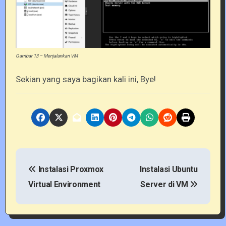
Gambar 13 – Menjalankan VM
Sekian yang saya bagikan kali ini, Bye!
P
Instalasi Proxmox
Instalasi Ubuntu
o
Virtual Environment
Server di VM
s
t