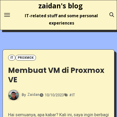
Skip
zaidan's blog
to
IT-related stuff and some personal
content
experiences
IT
PROXMOX
Membuat VM di Proxmox
VE
By
Zaidan
10/10/2023
#
IT
Hai semuanya, apa kabar? Kali ini, saya ingin berbagi