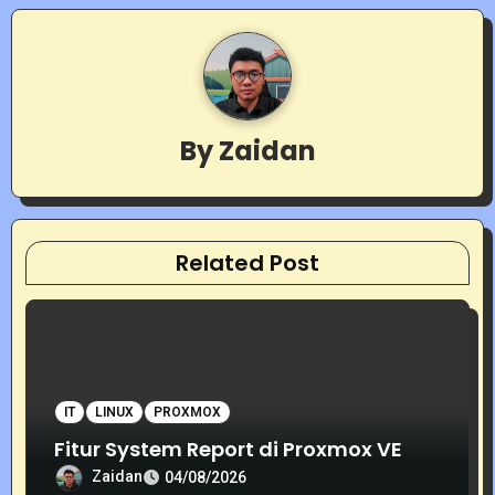
n
a
v
By
Zaidan
i
g
a
Related Post
t
i
o
IT
LINUX
PROXMOX
n
Fitur System Report di Proxmox VE
Zaidan
04/08/2026