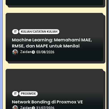
IT
KULIAH/CATATAN KULIAH
Machine Learning: Memahami MAE,
RMSE, dan MAPE untuk Menilai
Akurasi Prediksi
Zaidan
03/08/2026
IT
PROXMOX
Network Bonding di Proxmox VE
Zaidan
31/07/2026