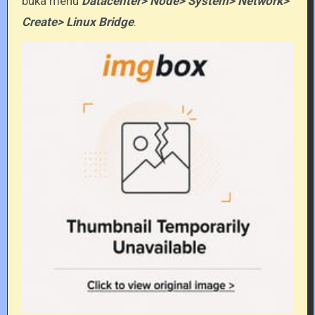
buka menu
Datacenter> Node> System> Network>
Create> Linux Bridge
.