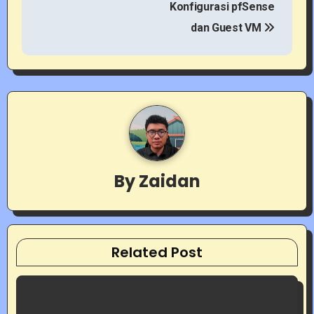
Konfigurasi pfSense
n
dan Guest VM
a
v
i
g
a
By
Zaidan
t
i
o
Related Post
n