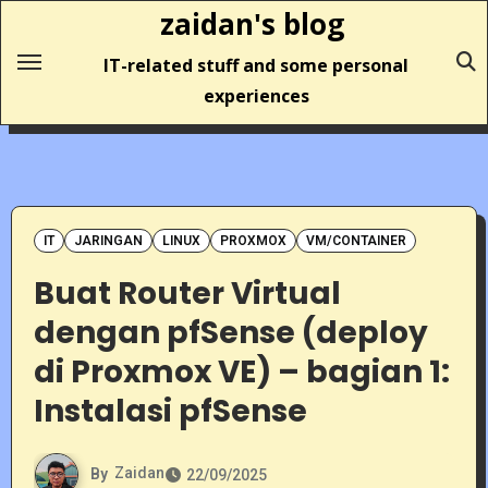
Skip
zaidan's blog
to
IT-related stuff and some personal
content
experiences
IT
JARINGAN
LINUX
PROXMOX
VM/CONTAINER
Buat Router Virtual
dengan pfSense (deploy
di Proxmox VE) – bagian 1:
Instalasi pfSense
By
Zaidan
22/09/2025