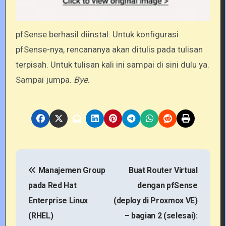
pfSense berhasil diinstal. Untuk konfigurasi
pfSense-nya, rencananya akan ditulis pada tulisan
terpisah. Untuk tulisan kali ini sampai di sini dulu ya.
Sampai jumpa.
Bye
.
P
Manajemen Group
Buat Router Virtual
o
pada Red Hat
dengan pfSense
s
Enterprise Linux
(deploy di Proxmox VE)
t
(RHEL)
– bagian 2 (selesai):