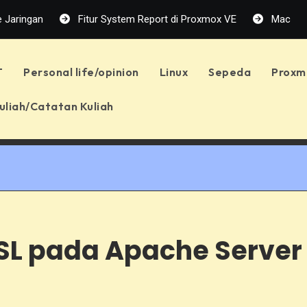
n
Fitur System Report di Proxmox VE
Machine Learnin
T
Personal life/opinion
Linux
Sepeda
Proxm
uliah/Catatan Kuliah
SL pada Apache Server