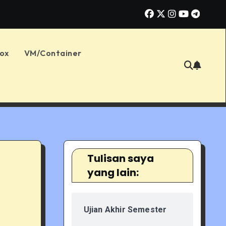
g: Memahami MAE, RMSE, dan MAPE untuk Menilai Akurasi Prediksi
ox
VM/Container
Tulisan saya
yang lain:
Ujian Akhir Semester