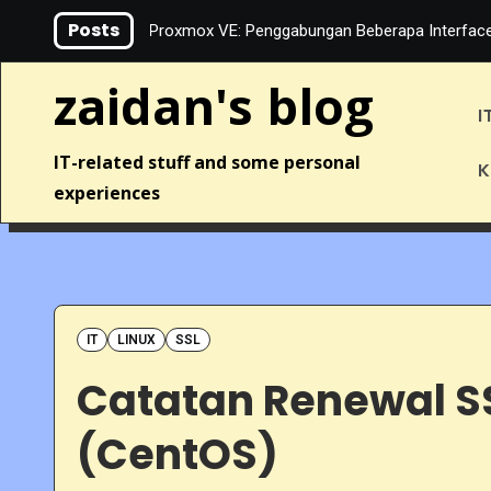
Skip
Posts
LACP di Proxmox VE: Penggabungan Beberapa Interface Jaringa
to
content
zaidan's blog
I
IT-related stuff and some personal
K
experiences
IT
LINUX
SSL
Catatan Renewal S
(CentOS)