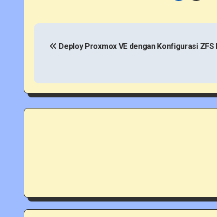
P
o
Deploy Proxmox VE dengan Konfigurasi ZFS
s
t
n
a
v
i
g
a