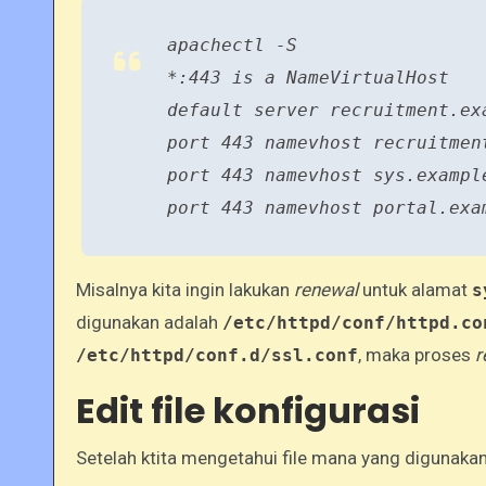
apachectl -S
*:443 is a NameVirtualHost
default server recruitment.ex
port 443 namevhost recruitmen
port 443 namevhost sys.exampl
port 443 namevhost portal.exa
Misalnya kita ingin lakukan
renewal
untuk alamat
s
digunakan adalah
/etc/httpd/conf/httpd.co
, maka proses
r
/etc/httpd/conf.d/ssl.conf
Edit file konfigurasi
Setelah ktita mengetahui file mana yang digunakan, k