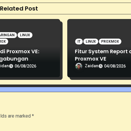
Related Post
ARINGAN
LINUX
MOX
IT
LINUX
PROXMOX
di Proxmox VE:
Fitur System Report 
gabungan
Proxmox VE
apa Interface
idan
Zaidan
06/08/2026
04/08/2026
ngan
elds are marked
*