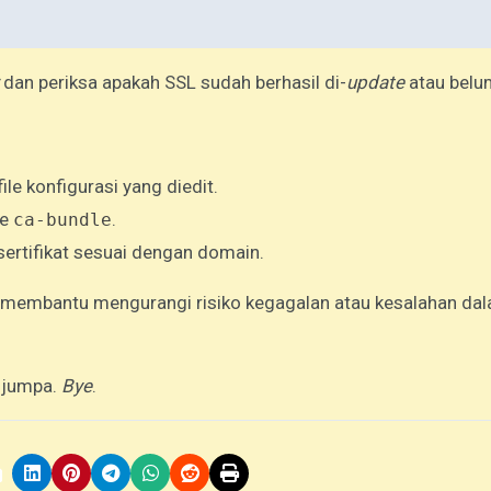
dan periksa apakah SSL sudah berhasil di-
update
atau belu
le konfigurasi yang diedit.
le
.
ca-bundle
ertifikat sesuai dengan domain.
t membantu mengurangi risiko kegagalan atau kesalahan da
i jumpa.
Bye
.