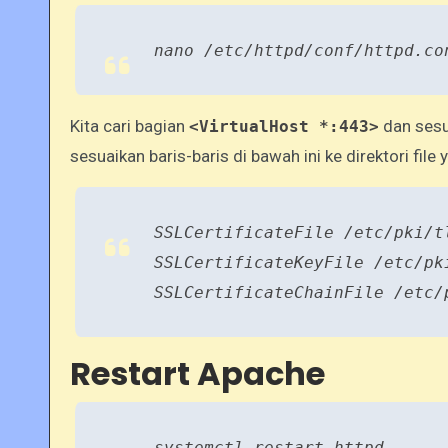
nano /etc/httpd/conf/httpd.co
Kita cari bagian
dan sesu
<VirtualHost *:443>
sesuaikan baris-baris di bawah ini ke direktori file 
SSLCertificateFile /etc/pki/t
SSLCertificateKeyFile /etc/pk
SSLCertificateChainFile /etc/
Restart Apache
systemctl restart httpd