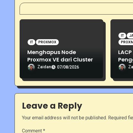
t
i
o
IT
J
n
IT
PROXMOX
PROX
Menghapus Node
LACP 
Proxmox VE dari Cluster
Peng
Beber
Zaidan
Za
07/08/2026
Jari
Leave a Reply
Your email address will not be published.
Required fi
Comment
*