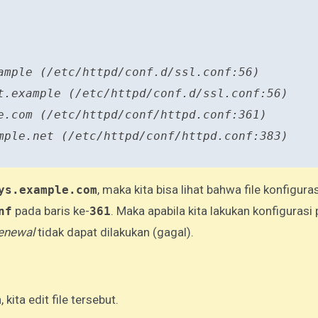
ample (/etc/httpd/conf.d/ssl.conf:56)
t.example (/etc/httpd/conf.d/ssl.conf:56)
e.com (/etc/httpd/conf/httpd.conf:361)
mple.net (/etc/httpd/conf/httpd.conf:383)
, maka kita bisa lihat bahwa file konfigura
ys.example.com
pada baris ke-
. Maka apabila kita lakukan konfigurasi 
nf
361
enewal
tidak dapat dilakukan (gagal).
ita edit file tersebut.