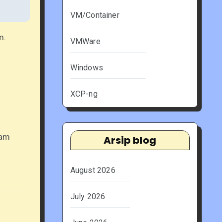
VM/Container
m.
VMWare
Windows
XCP-ng
lam
Arsip blog
August 2026
July 2026