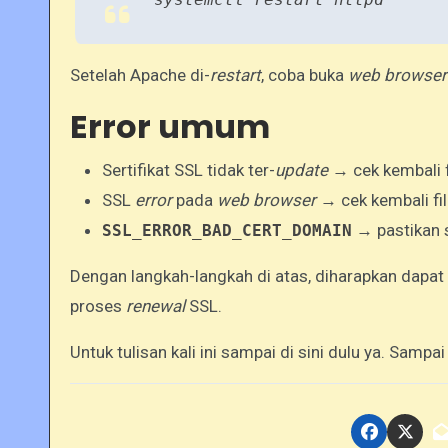
Setelah Apache di-
restart
, coba buka
web browser
Error umum
Sertifikat SSL tidak ter-
update
→ cek kembali fi
SSL
error
pada
web browser
→ cek kembali fi
→ pastikan s
SSL_ERROR_BAD_CERT_DOMAIN
Dengan langkah-langkah di atas, diharapkan dapa
proses
renewal
SSL.
Untuk tulisan kali ini sampai di sini dulu ya. Sampa