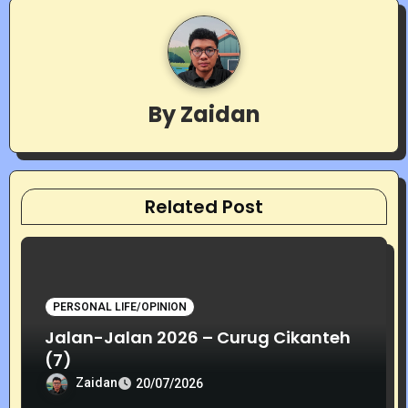
n
a
v
By
Zaidan
i
g
a
Related Post
t
i
o
PERSONAL LIFE/OPINION
Jalan-Jalan 2026 – Curug Cikanteh
n
(7)
Zaidan
20/07/2026