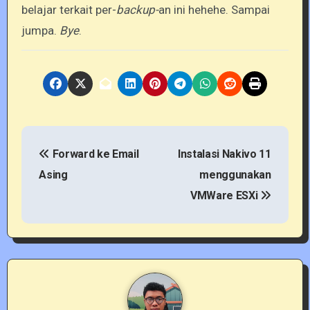
belajar terkait per-
backup-
an ini hehehe. Sampai
jumpa.
Bye
.
P
Forward ke Email
Instalasi Nakivo 11
o
Asing
menggunakan
s
VMWare ESXi
t
n
a
v