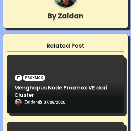
i
By
Zaidan
g
a
t
Related Post
i
o
IT
PROXMOX
n
Menghapus Node Proxmox VE dari
Cluster
Zaidan
07/08/2026