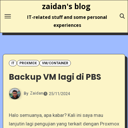
Skip
zaidan's blog
to
IT-related stuff and some personal
content
experiences
IT
PROXMOX
VM/CONTAINER
Backup VM lagi di PBS
By
Zaidan
25/11/2024
Halo semuanya, apa kabar? Kali ini saya mau
lanjutin lagi pengujian yang terkait dengan Proxmox