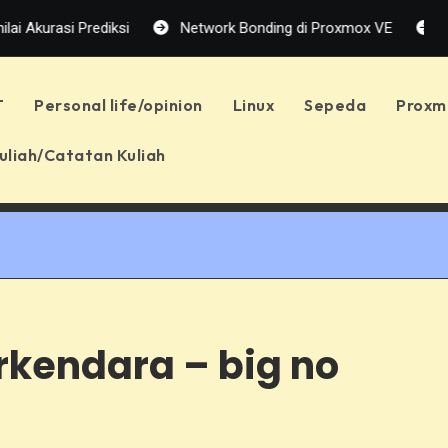
i Prediksi
Network Bonding di Proxmox VE
Troublesh
T
Personal life/opinion
Linux
Sepeda
Proxm
uliah/Catatan Kuliah
rkendara – big no