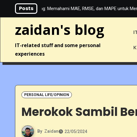
Skip
Posts
ine Learning: Memahami MAE, RMSE, dan MAPE untuk Menilai Akuras
to
content
zaidan's blog
I
IT-related stuff and some personal
K
experiences
PERSONAL LIFE/OPINION
Merokok Sambil Be
By
Zaidan
22/05/2024