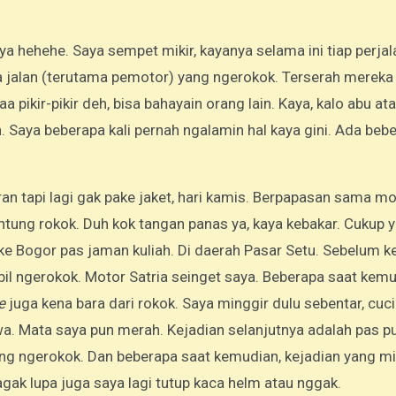
a jalan (terutama pemotor) yang ngerokok. Terserah mereka
 pikir-pikir deh, bisa bahayain orang lain. Kaya, kalo abu at
. Saya beberapa kali pernah ngalamin hal kaya gini. Ada beb
n tapi lagi gak pake jaket, hari kamis. Berpapasan sama mo
tung rokok. Duh kok tangan panas ya, kaya kebakar. Cukup y
k ke Bogor pas jaman kuliah. Di daerah Pasar Setu. Sebelum ke
il ngerokok. Motor Satria seinget saya. Beberapa saat kemu
ce
juga kena bara dari rokok. Saya minggir dulu sebentar, cuc
a. Mata saya pun merah. Kejadian selanjutnya adalah pas p
ang ngerokok. Dan beberapa saat kemudian, kejadian yang mi
agak lupa juga saya lagi tutup kaca helm atau nggak.