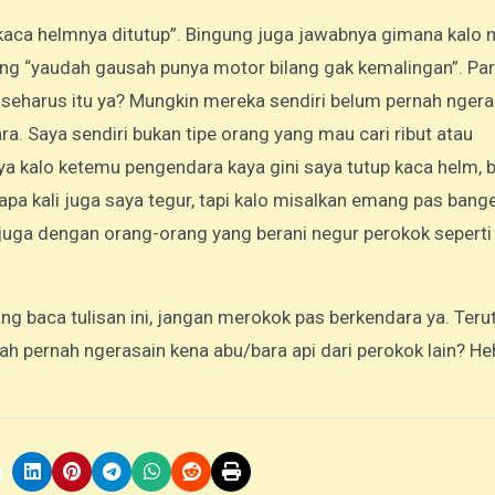
kaca helmnya ditutup”. Bingung juga jawabnya gimana kalo
lang “yaudah gausah punya motor bilang gak kemalingan”. Pa
eharus itu ya? Mungkin mereka sendiri belum pernah ngera
. Saya sendiri bukan tipe orang yang mau cari ribut atau
ya kalo ketemu pengendara kaya gini saya tutup kaca helm, b
apa kali juga saya tegur, tapi kalo misalkan emang pas bang
juga dengan orang-orang yang berani negur perokok seperti 
 yang baca tulisan ini, jangan merokok pas berkendara ya. Ter
h pernah ngerasain kena abu/bara api dari perokok lain? He