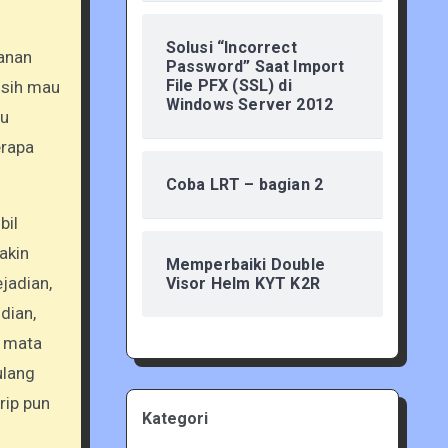
Solusi “Incorrect
Password” Saat Import
File PFX (SSL) di
 sih mau
Windows Server 2012
au
erapa
Coba LRT – bagian 2
bil
akin
Memperbaiki Double
jadian,
Visor Helm KYT K2R
dian,
i mata
ulang
rip pun
Kategori