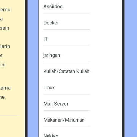
Asciidoc
 nemu
ra
Docker
sain
IT
iarin
et
jaringan
ini
Kuliah/Catatan Kuliah
utama
Linux
he.
Mail Server
Makanan/Minuman
Nakivo