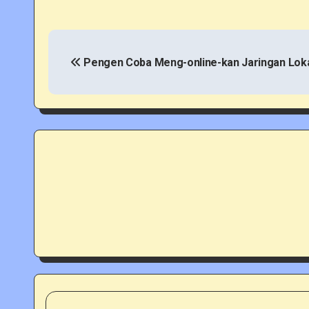
P
o
Pengen Coba Meng-online-kan Jaringan Lok
s
t
n
a
v
i
g
a