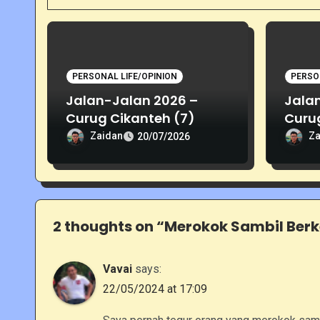
t
i
o
PERSONAL LIFE/OPINION
PERSO
n
Jalan-Jalan 2026 –
Jala
Curug Cikanteh (7)
Curu
Zaidan
Za
20/07/2026
2 thoughts on “Merokok Sambil Berk
Vavai
says:
22/05/2024 at 17:09