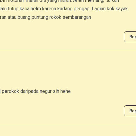
il motoran, malah dia yang marah. Aneh memang, itu kan
elalu tutup kaca helm karena kadang pengap. Lagian kok kayak
oran atau buang puntung rokok sembarangan
Rep
si perokok daripada negur sih hehe
Rep