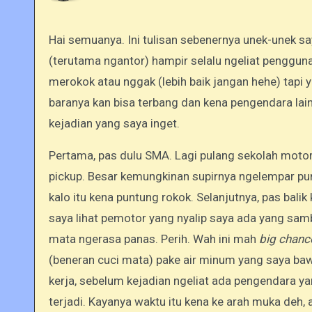
Hai semuanya. Ini tulisan sebenernya unek-unek saya hehehe. Saya sempet mikir, kayanya selama ini tiap perjalanan
(terutama ngantor) hampir selalu ngeliat penggun
merokok atau nggak (lebih baik jangan hehe) tapi yaa
baranya kan bisa terbang dan kena pengendara lain
kejadian yang saya inget.
Pertama, pas dulu SMA. Lagi pulang sekolah motora
pickup. Besar kemungkinan supirnya ngelempar pun
kalo itu kena puntung rokok. Selanjutnya, pas bali
saya lihat pemotor yang nyalip saya ada yang samb
mata ngerasa panas. Perih. Wah ini mah
big chan
(beneran cuci mata) pake air minum yang saya baw
kerja, sebelum kejadian ngeliat ada pengendara y
terjadi. Kayanya waktu itu kena ke arah muka deh, 