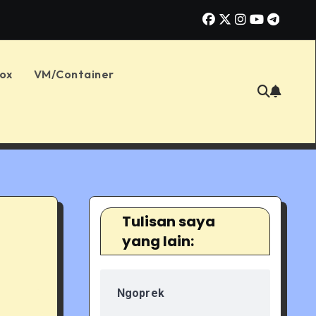
oot Proxmox VE Nested: Koneksi Lambat, Bentrok Cluster, dan Error
ox
VM/Container
Tulisan saya
yang lain:
Ngoprek