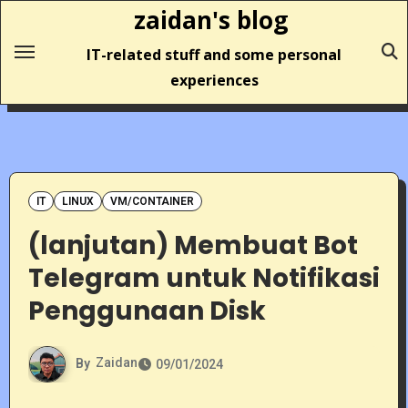
Skip
zaidan's blog
to
IT-related stuff and some personal
content
experiences
IT
LINUX
VM/CONTAINER
(lanjutan) Membuat Bot
Telegram untuk Notifikasi
Penggunaan Disk
By
Zaidan
09/01/2024