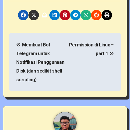
P
Membuat Bot
Permission di Linux –
o
Telegram untuk
part 1
s
Notifikasi Penggunaan
t
Disk (dan sedikit shell
scripting)
n
a
v
i