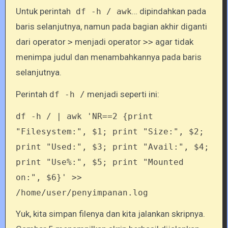
Untuk perintah
… dipindahkan pada
df -h / awk
baris selanjutnya, namun pada bagian akhir diganti
dari operator
menjadi operator
agar tidak
>
>>
menimpa judul dan menambahkannya pada baris
selanjutnya.
Perintah
menjadi seperti ini:
df -h /
df -h / | awk 'NR==2 {print
"Filesystem:", $1; print "Size:", $2;
print "Used:", $3; print "Avail:", $4;
print "Use%:", $5; print "Mounted
on:", $6}' >>
/home/user/penyimpanan.log
Yuk, kita simpan filenya dan kita jalankan skripnya.