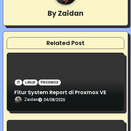
g
By
Zaidan
a
t
i
Related Post
o
n
IT
LINUX
PROXMOX
Fitur System Report di Proxmox VE
Zaidan
04/08/2026