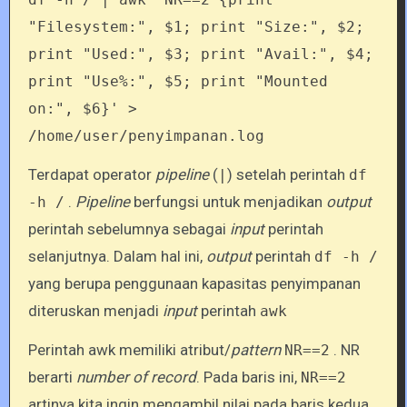
"Filesystem:", $1; print "Size:", $2;
print "Used:", $3; print "Avail:", $4;
print "Use%:", $5; print "Mounted
on:", $6}' >
/home/user/penyimpanan.log
Terdapat operator
pipeline
(
) setelah perintah
|
df
.
Pipeline
berfungsi untuk menjadikan
output
-h /
perintah sebelumnya sebagai
input
perintah
selanjutnya. Dalam hal ini,
output
perintah
df -h /
yang berupa penggunaan kapasitas penyimpanan
diteruskan menjadi
input
perintah
awk
Perintah awk memiliki atribut/
pattern
. NR
NR==2
berarti
number of record
. Pada baris ini,
NR==2
artinya kita ingin mengambil nilai pada baris kedua