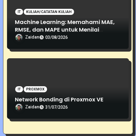
IT
KULIAH/CATATAN KULIAH
Machine Learning: Memahami MAE,
RMSE, dan MAPE untuk Menilai
Akurasi Prediksi
Zaidan
03/08/2026
IT
PROXMOX
Network Bonding di Proxmox VE
Zaidan
31/07/2026