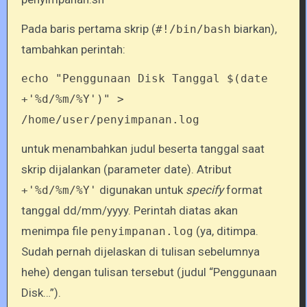
Pada baris pertama skrip (
biarkan),
#!/bin/bash
tambahkan perintah:
echo "Penggunaan Disk Tanggal $(date
+'%d/%m/%Y')" >
/home/user/penyimpanan.log
untuk menambahkan judul beserta tanggal saat
skrip dijalankan (parameter date). Atribut
digunakan untuk
specify
format
+'%d/%m/%Y'
tanggal dd/mm/yyyy. Perintah diatas akan
menimpa file
(ya, ditimpa.
penyimpanan.log
Sudah pernah dijelaskan di tulisan sebelumnya
hehe) dengan tulisan tersebut (judul “Penggunaan
Disk…”).