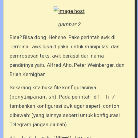
gambar 2
Bisa? Bisa dong. Hehehe. Pake perintah
di
awk
Terminal.
bisa dipakai untuk manipulasi dan
awk
pemrosesan teks.
berasal dari nama
awk
pendirinya yaitu Alfred Aho, Peter Weinberger, dan
Brian Kernighan.
Sekarang kita buka file konfigurasinya
(
). Pada perintah
penyimpanan.sh
df -h /
tambahkan konfigurasi
agar seperti contoh
awk
dibawah: (yang lainnya seperti untuk konfigurasi
Telegram jangan diubah)
df -h / | awk 'NR==2 {print