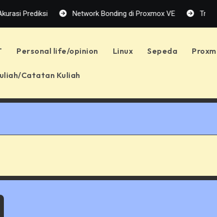
ediksi
Network Bonding di Proxmox VE
Troubleshoot P
T
Personal life/opinion
Linux
Sepeda
Proxm
uliah/Catatan Kuliah