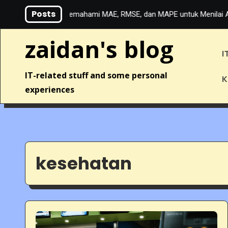
Skip
Posts
Learning: Memahami MAE, RMSE, dan MAPE untuk Menilai Akurasi Pr
to
content
zaidan's blog
I
IT-related stuff and some personal
K
experiences
kesehatan