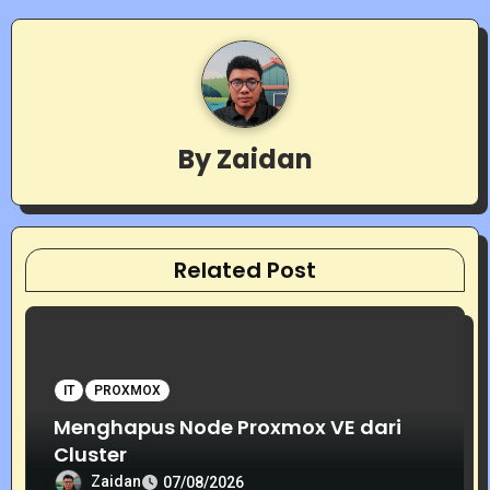
n
a
v
By
Zaidan
i
g
a
Related Post
t
i
o
IT
PROXMOX
Menghapus Node Proxmox VE dari
n
Cluster
Zaidan
07/08/2026