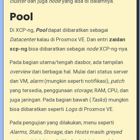
cluster
dan juga
node
yang ada di dalamnya.
Pool
Di XCP-ng,
Pool
dapat diibaratkan sebagai
Datacenter
kalau di Proxmox VE. Dan entri
zaidan
xcp-ng
bisa diibaratkan sebagai
node
XCP-ng-nya.
Pada bagian utama/tengah dasbor, ada tampilan
overview
dari berbagai hal. Mulai dari status server
dan VM,
alarm
(mungkin seperti notifikasi),
patch
yang tersedia, penggunaan
storage
, RAM, CPU, dan
juga jaringan. Pada bagian bawah (
Tasks
) mungkin
bisa diibaratkan seperti
Logs
di Proxmox VE.
Pada pengujian yang dilakukan, menu seperti
Alarms, Stats, Storage,
dan
Hosts
masih
greyed