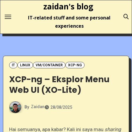
Skip
zaidan's blog
to
IT-related stuff and some personal
content
experiences
IT
LINUX
VM/CONTAINER
XCP-NG
XCP-ng – Eksplor Menu
Web UI (XO-Lite)
By
Zaidan
28/08/2025
Hai semuanya, apa kabar? Kali ini saya mau
sharing