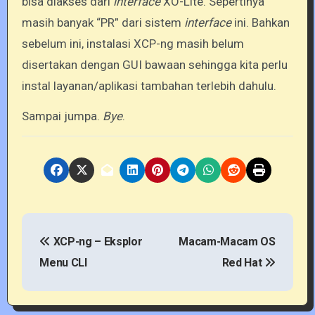
bisa diakses dari
interface
XO-Lite. Sepertinya
masih banyak “PR” dari sistem
interface
ini. Bahkan
sebelum ini, instalasi XCP-ng masih belum
disertakan dengan GUI bawaan sehingga kita perlu
instal layanan/aplikasi tambahan terlebih dahulu.
Sampai jumpa.
Bye
.
P
XCP-ng – Eksplor
Macam-Macam OS
o
Menu CLI
Red Hat
s
t