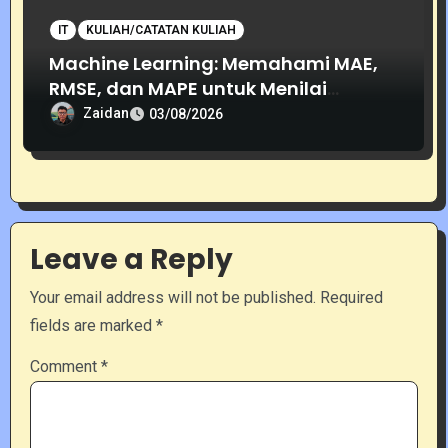
IT
KULIAH/CATATAN KULIAH
Machine Learning: Memahami MAE,
RMSE, dan MAPE untuk Menilai
Akurasi Prediksi
Zaidan
03/08/2026
Leave a Reply
Your email address will not be published.
Required
fields are marked
*
Comment
*