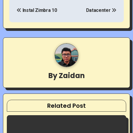
P
Instal Zimbra 10
Datacenter
o
s
t
n
a
v
By
Zaidan
i
g
Related Post
a
t