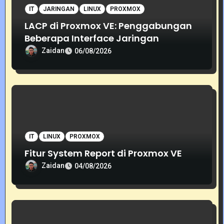
i
IT
JARINGAN
LINUX
PROXMOX
o
LACP di Proxmox VE: Penggabungan
Beberapa Interface Jaringan
n
Zaidan
06/08/2026
IT
LINUX
PROXMOX
Fitur System Report di Proxmox VE
Zaidan
04/08/2026