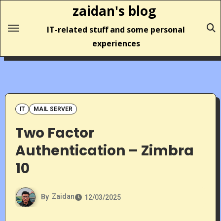
Skip
zaidan's blog
to
IT-related stuff and some personal
content
experiences
IT
MAIL SERVER
Two Factor
Authentication – Zimbra
10
By
Zaidan
12/03/2025