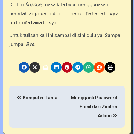
DL tim
finance,
maka kita bisa menggunakan
perintah
zmprov rdlm finance@alamat.xyz
.
putri@alamat.xyz
Untuk tulisan kali ini sampai di sini dulu ya. Sampai
jumpa.
Bye
.
P
Komputer Lama
Mengganti Password
o
Email dari Zimbra
s
Admin
t