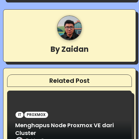
n
a
v
i
By
Zaidan
g
a
t
Related Post
i
o
IT
PROXMOX
n
Menghapus Node Proxmox VE dari
Cluster