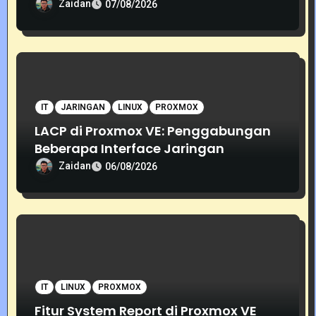
Zaidan
07/08/2026
IT
JARINGAN
LINUX
PROXMOX
LACP di Proxmox VE: Penggabungan
Beberapa Interface Jaringan
Zaidan
06/08/2026
IT
LINUX
PROXMOX
Fitur System Report di Proxmox VE