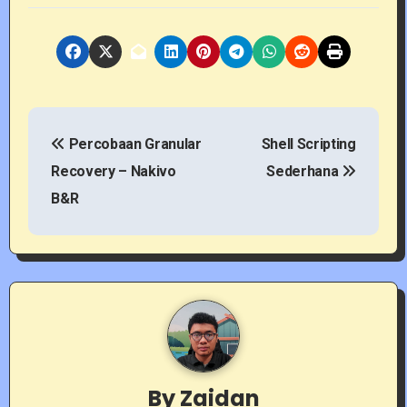
P
Percobaan Granular
Shell Scripting
o
Recovery – Nakivo
Sederhana
s
B&R
t
n
a
v
i
By
Zaidan