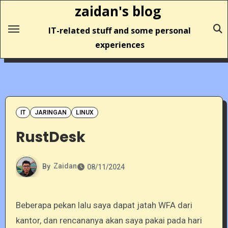
Skip
zaidan's blog
to
IT-related stuff and some personal
content
experiences
IT
JARINGAN
LINUX
RustDesk
By
Zaidan
08/11/2024
Beberapa pekan lalu saya dapat jatah WFA dari
kantor, dan rencananya akan saya pakai pada hari