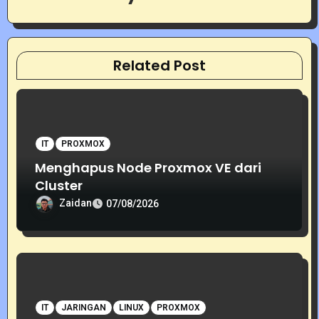
g
a
t
Related Post
i
o
IT
PROXMOX
n
Menghapus Node Proxmox VE dari
Cluster
Zaidan
07/08/2026
IT
JARINGAN
LINUX
PROXMOX