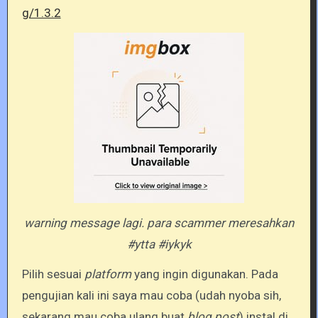
g/1.3.2
warning message lagi. para scammer meresahkan
#ytta #iykyk
Pilih sesuai
platform
yang ingin digunakan. Pada
pengujian kali ini saya mau coba (udah nyoba sih,
sekarang mau coba ulang buat
blog post
) instal di