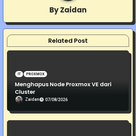
i
By
Zaidan
g
a
t
Related Post
i
o
IT
PROXMOX
n
Menghapus Node Proxmox VE dari
Cluster
Zaidan
07/08/2026