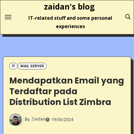
Skip
zaidan's blog
to
IT-related stuff and some personal
content
experiences
IT
MAIL SERVER
Mendapatkan Email yang
Terdaftar pada
Distribution List Zimbra
By
Zaidan
19/06/2024