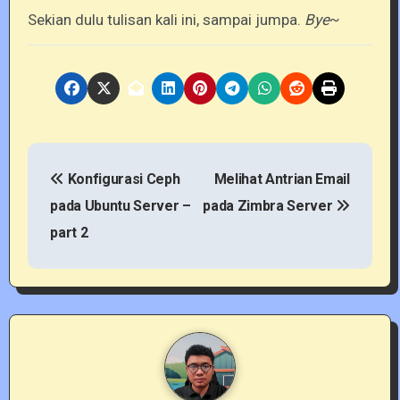
Sekian dulu tulisan kali ini, sampai jumpa.
Bye
~
P
Konfigurasi Ceph
Melihat Antrian Email
o
pada Ubuntu Server –
pada Zimbra Server
s
part 2
t
n
a
v