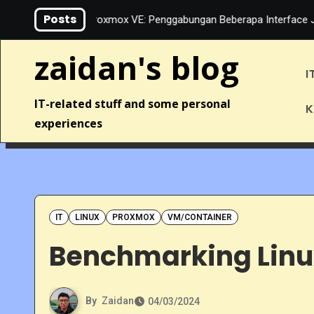
Skip
Posts
LACP di Proxmox VE: Penggabungan Beberapa Interface Jaringa
to
content
zaidan's blog
I
IT-related stuff and some personal
K
experiences
IT
LINUX
PROXMOX
VM/CONTAINER
Benchmarking Linu
By
Zaidan
04/03/2024