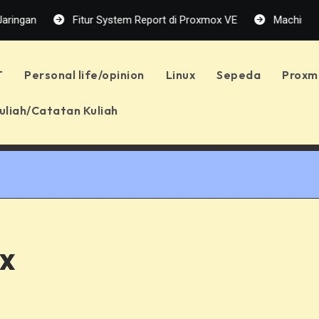
n
Fitur System Report di Proxmox VE
Machine Learnin
T
Personal life/opinion
Linux
Sepeda
Proxm
uliah/Catatan Kuliah
x