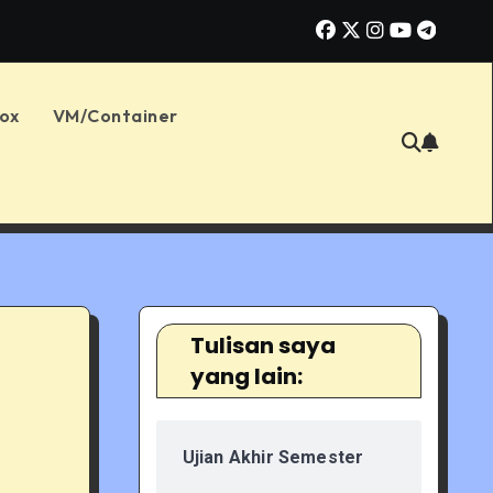
g: Memahami MAE, RMSE, dan MAPE untuk Menilai Akurasi Prediksi
ox
VM/Container
Tulisan saya
yang lain:
Ujian Akhir Semester