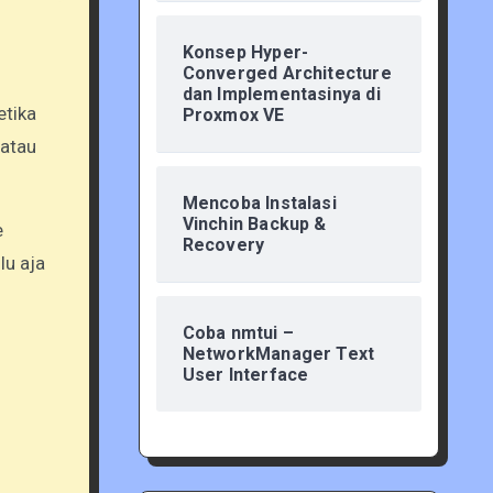
Konsep Hyper-
Converged Architecture
dan Implementasinya di
etika
Proxmox VE
 atau
Mencoba Instalasi
Vinchin Backup &
e
Recovery
lu aja
Coba nmtui –
NetworkManager Text
User Interface