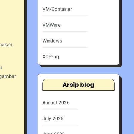
VM/Container
VMWare
Windows
nakan.
XCP-ng
u
gambar
Arsip blog
August 2026
July 2026