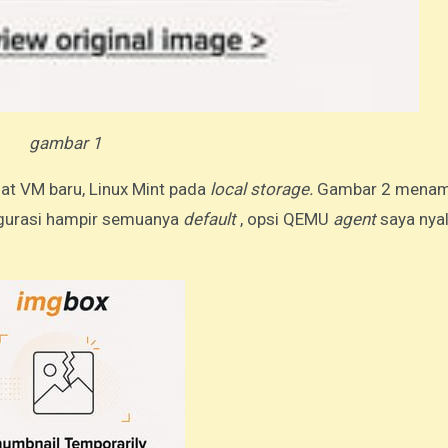
gambar 1
uat VM baru, Linux Mint pada
local storage.
Gambar 2 menam
figurasi hampir semuanya
default
, opsi QEMU
agent
saya nya