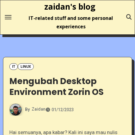
Skip
zaidan's blog
to
IT-related stuff and some personal
content
experiences
IT
LINUX
Mengubah Desktop
Environment Zorin OS
By
Zaidan
01/12/2023
Hai semuanya, apa kabar? Kali ini saya mau nulis