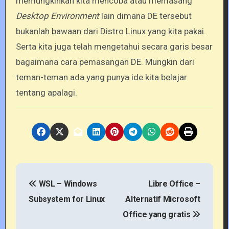
memungkinkan kita mencoba atau memasang
Desktop Environment
lain dimana DE tersebut
bukanlah bawaan dari Distro Linux yang kita pakai.
Serta kita juga telah mengetahui secara garis besar
bagaimana cara pemasangan DE. Mungkin dari
teman-teman ada yang punya ide kita belajar
tentang apalagi.
P
WSL – Windows
Libre Office –
o
Subsystem for Linux
Alternatif Microsoft
s
Office yang gratis