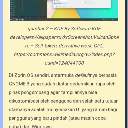
gambar 2 – KDE By Software:KDE
developersWallpaper:ruvkrScreenshot:VulcanSphe
re – Self-taken; derivative work, GPL,
https://commons.wikimedia.org/w/index.php?
curid=124044100
Di Zorin OS sendiri, antarmuka
default
nya berbasis
GNOME 3 yang sudah diatur sedemikian rupa oleh
pihak pengembang agar tampilannya bisa
dikustomisasi oleh pengguna dan salah satu tujuan
utamanya adalah menyediakan UI yang ramah bagi
pengguna yang baru pindah (atau masih coba-
coba) dari Windows.