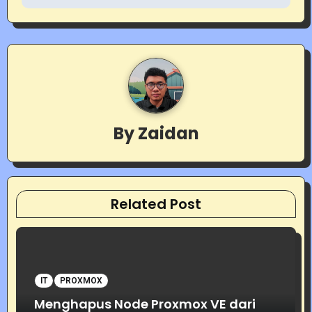
t
n
a
v
i
By
Zaidan
g
a
t
Related Post
i
o
IT
PROXMOX
n
Menghapus Node Proxmox VE dari