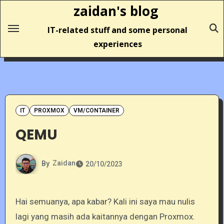
Skip
zaidan's blog
to
IT-related stuff and some personal
content
experiences
IT
PROXMOX
VM/CONTAINER
QEMU
By
Zaidan
20/10/2023
Hai semuanya, apa kabar? Kali ini saya mau nulis
lagi yang masih ada kaitannya dengan Proxmox.