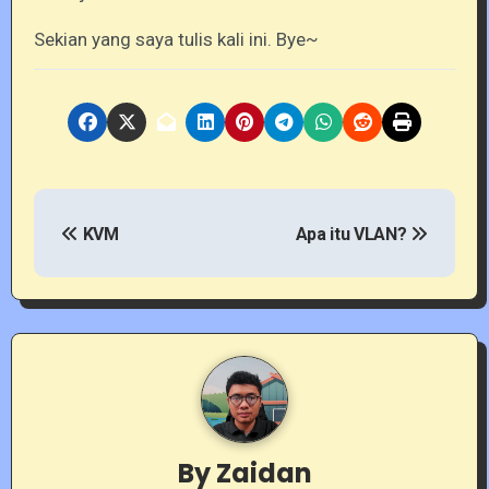
Sekian yang saya tulis kali ini. Bye~
P
KVM
Apa itu VLAN?
o
s
t
n
a
v
By
Zaidan