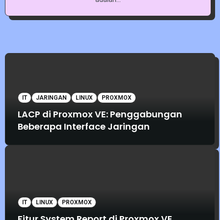
IT
JARINGAN
LINUX
PROXMOX
LACP di Proxmox VE: Penggabungan
Beberapa Interface Jaringan
IT
LINUX
PROXMOX
Fitur System Report di Proxmox VE