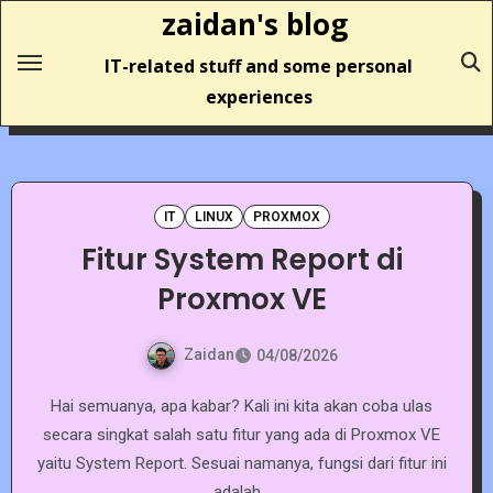
Skip
zaidan's blog
to
IT-related stuff and some personal
content
experiences
IT
LINUX
PROXMOX
Fitur System Report di
Proxmox VE
Zaidan
04/08/2026
Hai semuanya, apa kabar? Kali ini kita akan coba ulas
secara singkat salah satu fitur yang ada di Proxmox VE
yaitu System Report. Sesuai namanya, fungsi dari fitur ini
adalah…